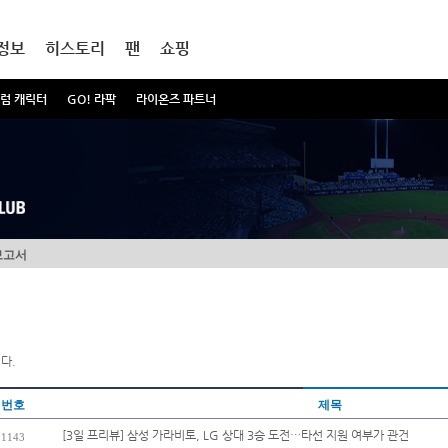
정보
히스토리
팬
쇼핑
럼 캐릭터
GO! 라팍
라이온즈 파트너
보고서
다.
번호
제목
[3일 프리뷰] 삼성 가라비토, LG 상대 3승 도전…타선 지원 여부가 관건
1143