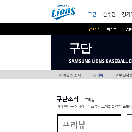
본문내용 바로가기
메인메뉴 바로가기
구단
선수단
경기
구단소식
히스토리
엠블
구단
라이온즈 소식
프리뷰
외부감사
구단소식
|
프리뷰
미리 만나는 삼성라이온즈경기 소식들을 전해 드립니
프리뷰