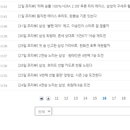
[2일 프리뷰] ‘라팍 승률 100%+ERA 2.09’ 푸른 피의 에이스, 삼성의 구세주 
1142
[1일 프리뷰] 듬직한 에이스 후라도, 완봉승 기운 잇는다
1141
[31일 프리뷰] 삼성 '불펜 데이' 예고, 이승민이 스타트 잘 끊을까
1140
[30일 프리뷰] 삼성 최원태, 폰세 상대로 '5전6기'?6승 재도전
1139
[29일 프리뷰] 첫 승 신고한 삼성 가라비토, 한화전 호투 재현할까
1138
[27일 프리뷰] 2연승 노리는 삼성…원태인은 4번째 7승 도전
1137
[26일 프리뷰] 삼성, 후라도 선발 카드로 반등 노린다
1136
[25일 프리뷰] ‘4번째 선발 등판’ 양창섭, 시즌 2승 도전한다
1135
[24일 프리뷰] 4연승 노리는 삼성, 최원태 6승 도전
1134
11
12
13
14
15
16
17
18