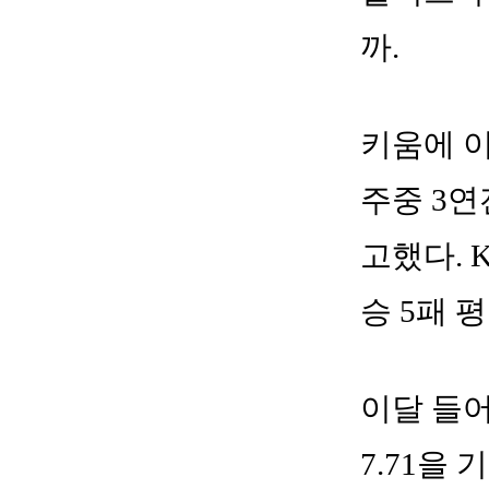
까.
키움에 이
주중 3연
고했다. 
승 5패 
이달 들어
7.71을