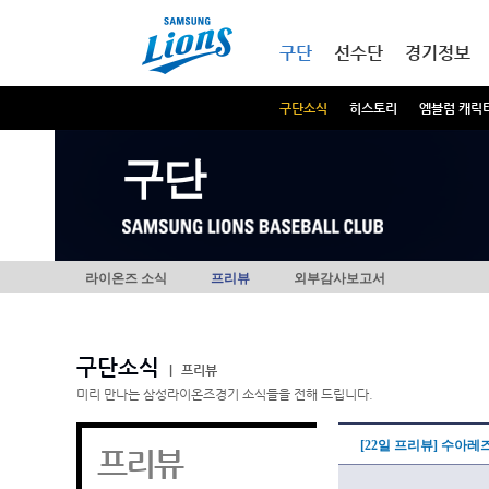
본문내용 바로가기
메인메뉴 바로가기
구단
선수단
경기정보
구단소식
히스토리
엠블럼 캐릭
구단
라이온즈 소식
프리뷰
외부감사보고서
구단소식
|
프리뷰
미리 만나는 삼성라이온즈경기 소식들을 전해 드립니다.
[22일 프리뷰] 수아레
프리뷰