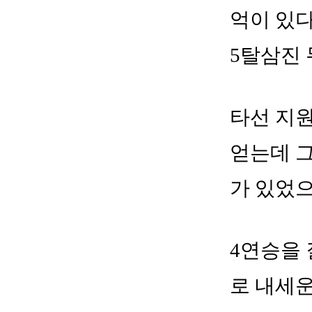
억이 있다
5탈삼진 
타선 지원
얻는데 그
가 있었으
4연승을 
로 내세운