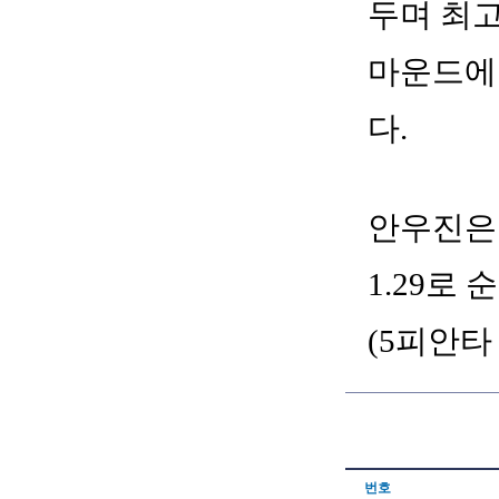
두며 최고
마운드에 
다.
안우진은 
1.29로
(5피안타
번호