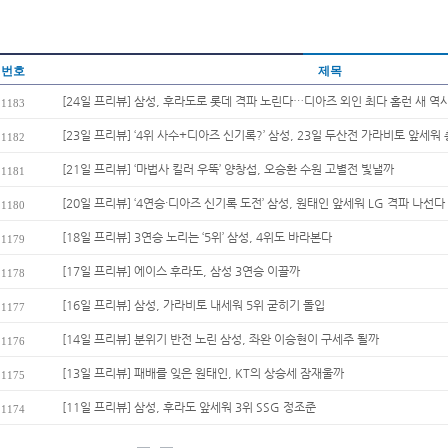
번호
제목
[24일 프리뷰] 삼성, 후라도로 롯데 격파 노린다…디아즈 외인 최다 홈런 새 역사
1183
[23일 프리뷰] ‘4위 사수+디아즈 신기록?’ 삼성, 23일 두산전 가라비토 앞세워 
1182
[21일 프리뷰] ‘마법사 킬러 우뚝’ 양창섭, 오승환 수원 고별전 빛낼까
1181
[20일 프리뷰] ‘4연승·디아즈 신기록 도전’ 삼성, 원태인 앞세워 LG 격파 나선다
1180
[18일 프리뷰] 3연승 노리는 ‘5위’ 삼성, 4위도 바라본다
1179
[17일 프리뷰] 에이스 후라도, 삼성 3연승 이끌까
1178
[16일 프리뷰] 삼성, 가라비토 내세워 5위 굳히기 돌입
1177
[14일 프리뷰] 분위기 반전 노린 삼성, 좌완 이승현이 구세주 될까
1176
[13일 프리뷰] 패배를 잊은 원태인, KT의 상승세 잠재울까
1175
[11일 프리뷰] 삼성, 후라도 앞세워 3위 SSG 정조준
1174