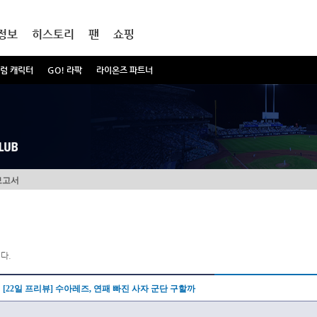
정보
히스토리
팬
쇼핑
럼 캐릭터
GO! 라팍
라이온즈 파트너
보고서
다.
[22일 프리뷰] 수아레즈, 연패 빠진 사자 군단 구할까