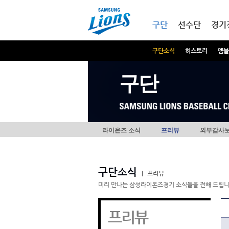
본문내용 바로가기
메인메뉴 바로가기
구단
선수단
경기
구단소식
히스토리
엠블
구단
라이온즈 소식
프리뷰
외부감사
구단소식
|
프리뷰
미리 만나는 삼성라이온즈경기 소식들을 전해 드립니
프리뷰