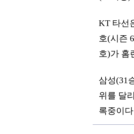
KT 타선
호(시즌 
호)가 홈
삼성(31승
위를 달리
록중이다.