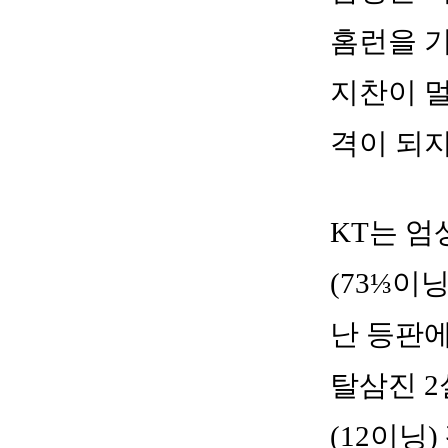
홈런을 기
지찬이 
격이 되지
KT는 엄
(73⅓이닝
난 등판에
탈삼진 2
(12이닝