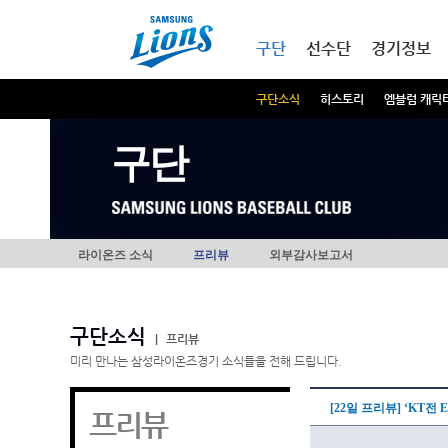
본문내용 바로가기
메인메뉴 바로가기
구단
선수단
경기정보
구단소식
히스토리
엠블럼 캐릭
구단
라이온즈 소식
프리뷰
외부감사보고서
구단소식
|
프리뷰
미리 만나는 삼성라이온즈경기 소식들을 전해 드립니다.
[22일 프리뷰] ‘KT전 
프리뷰