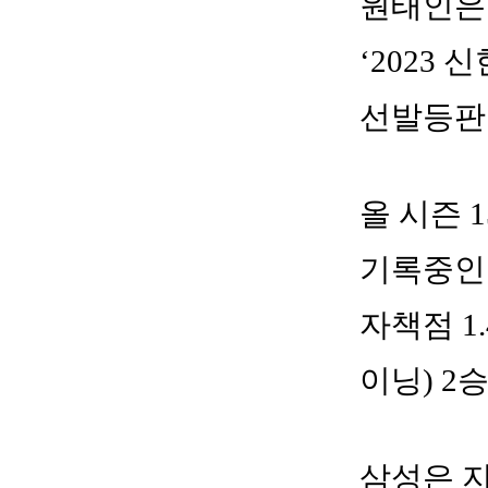
원태인은
‘2023
선발등판
올 시즌 1
기록중인 
자책점 1
이닝) 2
삼성은 지