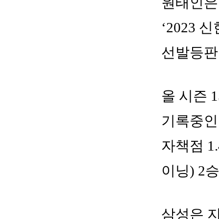
원태인은
‘2023
선발등판
올 시즌 1
기록중인 
자책점 1
이닝) 2
삼성은 지