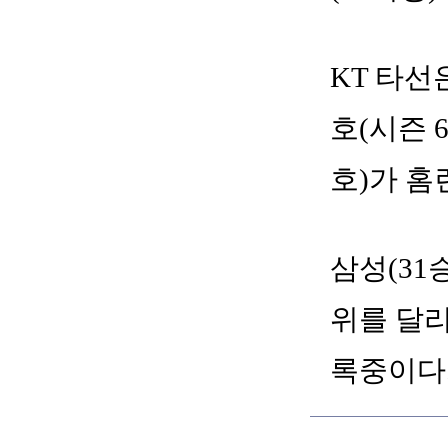
KT 타선
호(시즌 
호)가 홈
삼성(31승
위를 달리
록중이다.