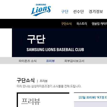
본문내용 바로가기
메인메뉴 바로가기
구단
선수단
경기정보
구단소식
히스토리
엠블럼 캐릭
구단
라이온즈 소식
프리뷰
외부감사보고서
구단소식
|
프리뷰
미리 만나는 삼성라이온즈경기 소식들을 전해 드립니다.
[22일 프리뷰] ‘KT전 
프리뷰