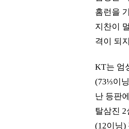
홈런을 기
지찬이 
격이 되지
KT는 엄
(73⅓이닝
난 등판에
탈삼진 2
(12이닝