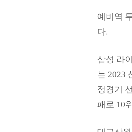
예비역 투
다.
삼성 라이
는 202
정경기 선
패로 10