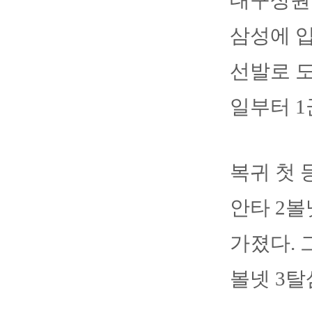
대구상원고
삼성에 입
선발로 도
일부터 1
복귀 첫 
안타 2
가졌다. 
볼넷 3탈