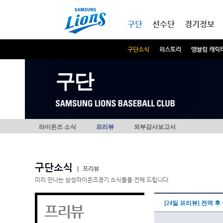
본문내용 바로가기
메인메뉴 바로가기
구단
선수단
경기정보
구단소식
히스토리
엠블럼 캐릭
구단
라이온즈 소식
프리뷰
외부감사보고서
구단소식
|
프리뷰
미리 만나는 삼성라이온즈경기 소식들을 전해 드립니다.
[24일 프리뷰] 전역 
프리뷰