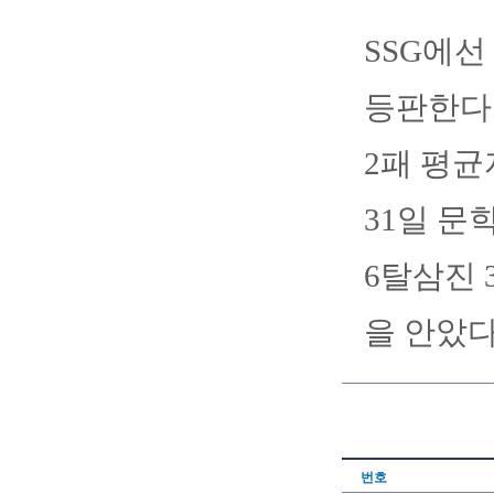
SSG에선
등판한다.
2패 평균
31일 문
6탈삼진 
을 안았다
번호