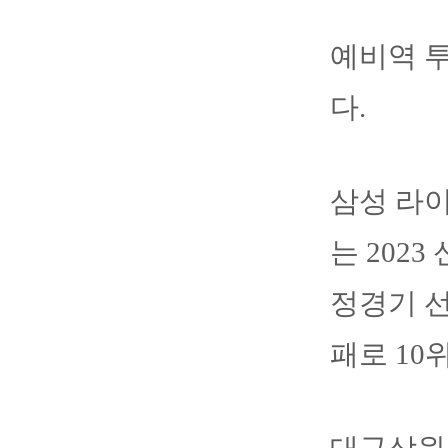
예비역 투
다.
삼성 라이
는 202
정경기 선
패로 10