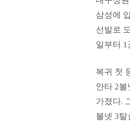
대구상원고
삼성에 입
선발로 도
일부터 1
복귀 첫 
안타 2
가졌다. 
볼넷 3탈