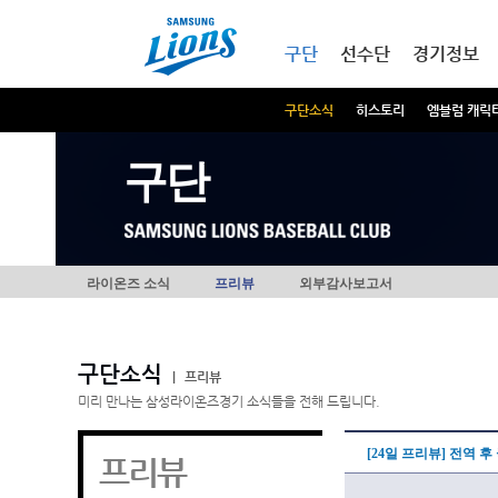
본문내용 바로가기
메인메뉴 바로가기
구단
선수단
경기정보
구단소식
히스토리
엠블럼 캐릭
구단
라이온즈 소식
프리뷰
외부감사보고서
구단소식
|
프리뷰
미리 만나는 삼성라이온즈경기 소식들을 전해 드립니다.
[24일 프리뷰] 전역 
프리뷰