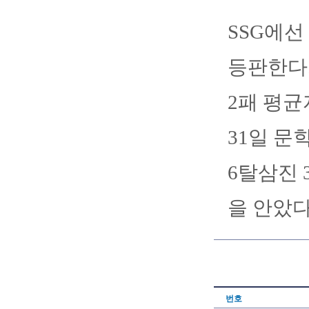
SSG에선
등판한다.
2패 평균
31일 문
6탈삼진 
을 안았다
번호