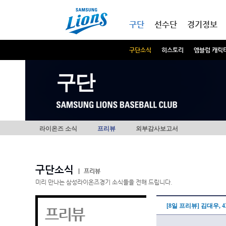
본문내용 바로가기
메인메뉴 바로가기
구단
선수단
경기정보
구단소식
히스토리
엠블럼 캐릭
구단
라이온즈 소식
프리뷰
외부감사보고서
구단소식
|
프리뷰
미리 만나는 삼성라이온즈경기 소식들을 전해 드립니다.
[8일 프리뷰] 김대우,
프리뷰