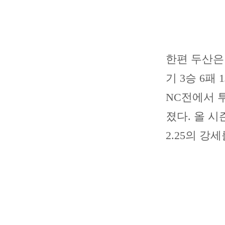
한편 두산은
기 3승 6패
NC전에서 
졌다. 올 시
2.25의 강