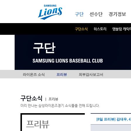
본문내용 바로가기
메인메뉴 바로가기
구단
선수단
경기정보
구단소식
히스토리
엠블럼 캐릭
구단
라이온즈 소식
프리뷰
외부감사보고서
구단소식
|
프리뷰
미리 만나는 삼성라이온즈경기 소식들을 전해 드립니다.
[8일 프리뷰] 김대우,
프리뷰