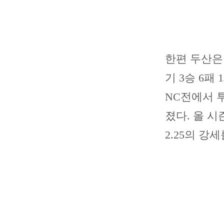
한편 두산은
기 3승 6패
NC전에서 
졌다. 올 시
2.25의 강