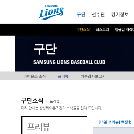
본문내용 바로가기
메인메뉴 바로가기
구단
선수단
경기정보
구단소식
히스토리
엠블럼 캐릭
구단
라이온즈 소식
프리뷰
외부감사보고서
구단소식
|
프리뷰
미리 만나는 삼성라이온즈경기 소식들을 전해 드립니다.
[18일 프리뷰] 백정현
프리뷰