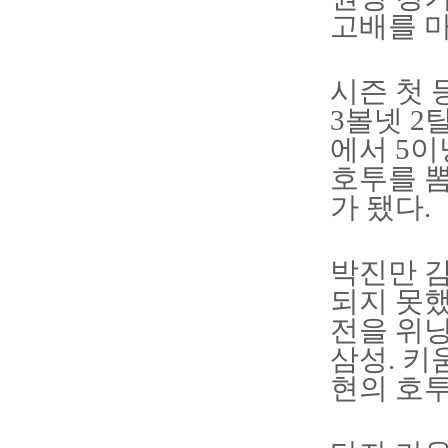
고배를 마
시즌 첫 
3볼넷 2
에서 5이
호투를 뽐
가 됐다.
박진만 감
되지 못했
전을 위
삼성. 키
현의 호