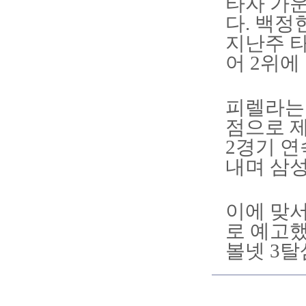
타자 가
다. 백정
지난주 타
어 2위에 
피렐라는 
점으로 제
2경기 연
내며 삼성
이에 맞서
로 예고했
볼넷 3탈