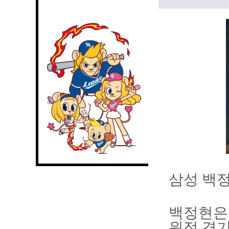
삼성 백정
백정현은
원정 경기