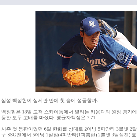
삼성 백정현이 삼세판 만에 첫 승에 성공할까.
백정현은 18일 고척 스카이돔에서 열리는 키움과의 원정 경기에 
등판 모두 고배를 마셨다. 평균자책점은 7.71.
시즌 첫 등판이었던 6일 한화를 상대로 2이닝 5피안타 3볼넷 2탈
구 SSG전에서 5이닝 1실점(4피안타(1피홈런) 2볼넷 3탈삼진)