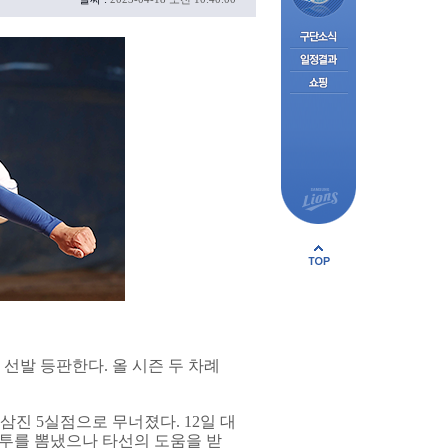
선발 등판한다. 올 시즌 두 차례
삼진 5실점으로 무너졌다. 12일 대
 호투를 뽐냈으나 타선의 도움을 받