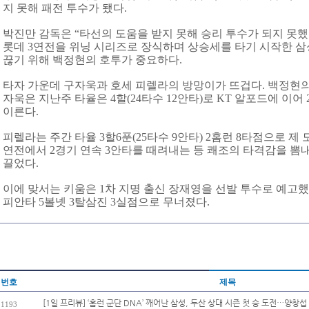
지 못해 패전 투수가 됐다.
박진만 감독은 “타선의 도움을 받지 못해 승리 투수가 되지 못했
롯데 3연전을 위닝 시리즈로 장식하며 상승세를 타기 시작한 삼성
끊기 위해 백정현의 호투가 중요하다.
타자 가운데 구자욱과 호세 피렐라의 방망이가 뜨겁다. 백정현의
자욱은 지난주 타율은 4할(24타수 12안타)로 KT 알포드에 이어 2
이른다.
피렐라는 주간 타율 3할6푼(25타수 9안타) 2홈런 8타점으로 제
연전에서 2경기 연속 3안타를 때려내는 등 쾌조의 타격감을 뽐
끌었다.
이에 맞서는 키움은 1차 지명 출신 장재영을 선발 투수로 예고했다.
피안타 5볼넷 3탈삼진 3실점으로 무너졌다.
번호
제목
[1일 프리뷰] ‘홈런 군단 DNA’ 깨어난 삼성, 두산 상대 시즌 첫 승 도전…양창섭 
1193