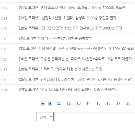
[31일 프리뷰] 연패 스토퍼 떴다…삼성, 오러클린 앞세워 3000승 재도전
1192
[29일 프리뷰] '실질적 1선발' 최원태, 삼성의 3000승 주인공 될까
1191
[28일 프리뷰] '단 1승 남았다' 삼성, 개막전서 KBO 최초 3000승 도전
1190
[4일 프리뷰]삼성 와카 주전타선, 양현종 공략할까
1189
[3일 프리뷰] 삼성 육선엽, 시즌 첫 선발 등판…구자욱 8년 만에 ‘100-100 클럽’
1188
[30일 프리뷰] 오승환 은퇴하는 날, 디아즈 50홈런+후라도 15승 모두 이룰까
1187
[28일 프리뷰] 가라비토, 최하위 키움 상대 시즌 5승 도전
1186
[26일 프리뷰] 3위 SSG와 0.5경기 차…삼성, 원태인 앞세워 4연승·3위 사냥
1185
[25일 프리뷰] ‘친정 상대로 9승 사냥’ 삼성 최원태, 상승세 책임진다
1184
11
12
13
14
15
16
17
18