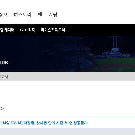
정보
히스토리
팬
쇼핑
럼 캐릭터
GO! 라팍
라이온즈 파트너
보고서
다.
[18일 프리뷰] 백정현, 삼세판 만에 시즌 첫 승 성공할까