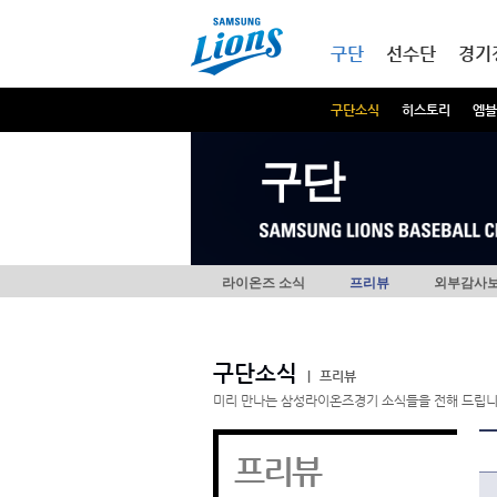
본문내용 바로가기
메인메뉴 바로가기
구단
선수단
경기
구단소식
히스토리
엠블
구단
라이온즈 소식
프리뷰
외부감사
구단소식
|
프리뷰
미리 만나는 삼성라이온즈경기 소식들을 전해 드립니
프리뷰