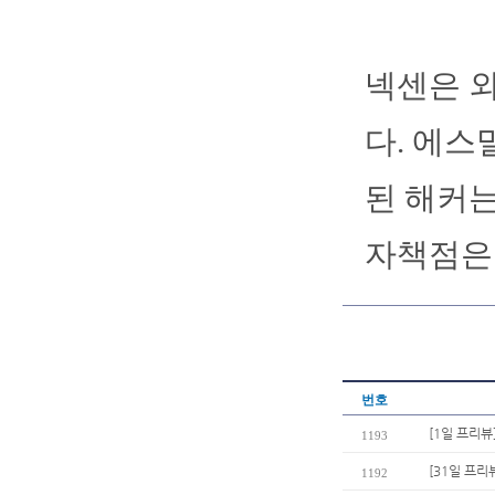
넥센은 외
다. 에스
된 해커는
자책점은 
번호
[1일 프리뷰
1193
[31일 프리
1192