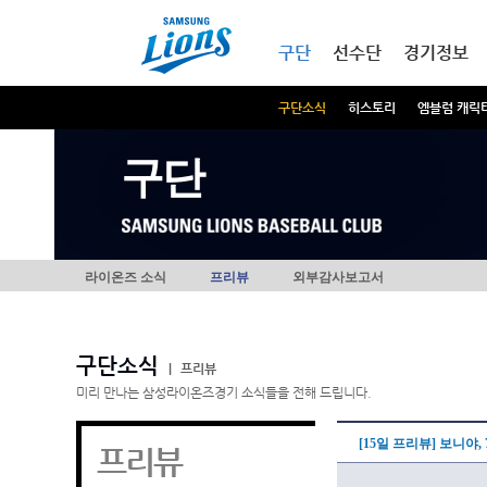
본문내용 바로가기
메인메뉴 바로가기
구단
선수단
경기정보
구단소식
히스토리
엠블럼 캐릭
구단
라이온즈 소식
프리뷰
외부감사보고서
구단소식
|
프리뷰
미리 만나는 삼성라이온즈경기 소식들을 전해 드립니다.
[15일 프리뷰] 보니야
프리뷰