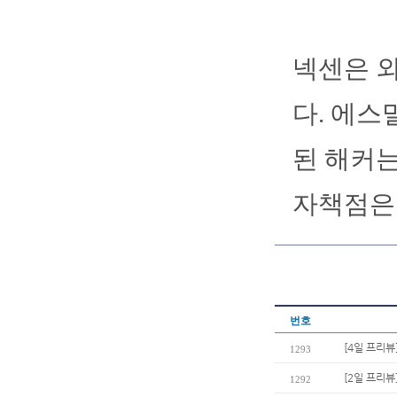
넥센은 외
다. 에스
된 해커는
자책점은 
번호
[4일 프리뷰
1293
[2일 프리뷰
1292