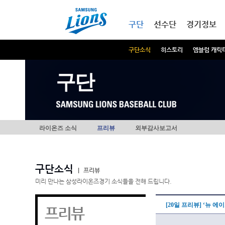
본문내용 바로가기
메인메뉴 바로가기
구단
선수단
경기정보
구단소식
히스토리
엠블럼 캐릭
구단
라이온즈 소식
프리뷰
외부감사보고서
구단소식
|
프리뷰
미리 만나는 삼성라이온즈경기 소식들을 전해 드립니다.
[20일 프리뷰] ‘뉴 
프리뷰