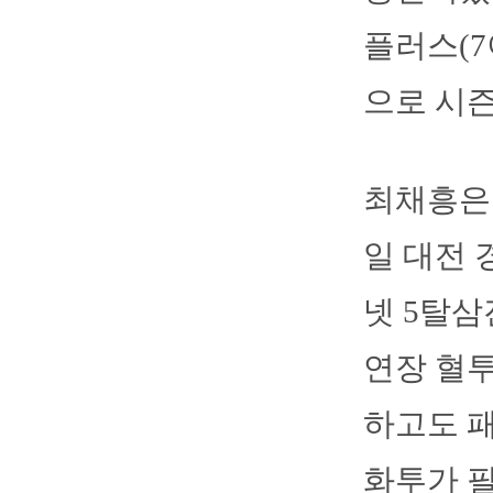
플러스(7
으로 시즌
최채흥은 
일 대전 
넷 5탈삼
연장 혈투
하고도 패
화투가 