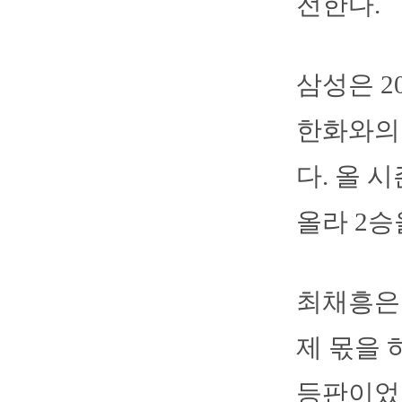
전한다.
삼성은 
한화와의
다. 올 
올라 2승
최채흥은
제 몫을 
등판이었던