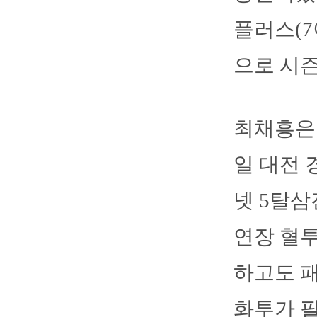
플러스(7
으로 시즌
최채흥은 
일 대전 
넷 5탈삼
연장 혈투
하고도 패
화투가 