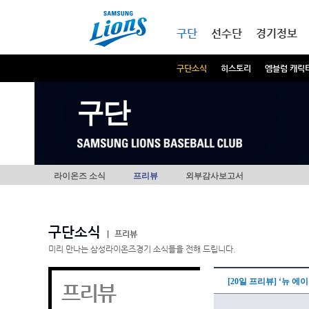
본문내용 바로가기
메인메뉴 바로가기
구단
선수단
경기정보
구단소식
히스토리
엠블럼 캐릭
구단
라이온즈 소식
프리뷰
외부감사보고서
구단소식
|
프리뷰
미리 만나는 삼성라이온즈경기 소식들을 전해 드립니다.
[20일 프리뷰] ‘뉴 
프리뷰