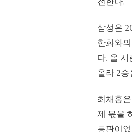
전한다.
삼성은 
한화와의
다. 올 
올라 2승
최채흥은
제 몫을 
등판이었던