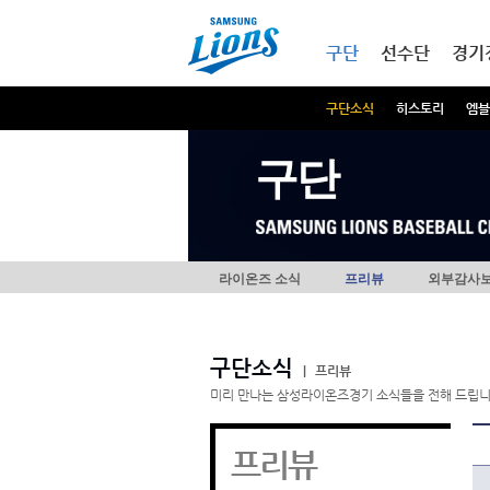
본문내용 바로가기
메인메뉴 바로가기
구단
선수단
경기
구단소식
히스토리
엠블
구단
라이온즈 소식
프리뷰
외부감사
구단소식
|
프리뷰
미리 만나는 삼성라이온즈경기 소식들을 전해 드립니
프리뷰