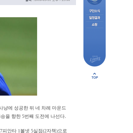
 사냥에 성공한 뒤 네 차례 마운드
4승을 향한 5번째 도전에 나선다.
7피안타 1볼넷 5실점(2자책)으로