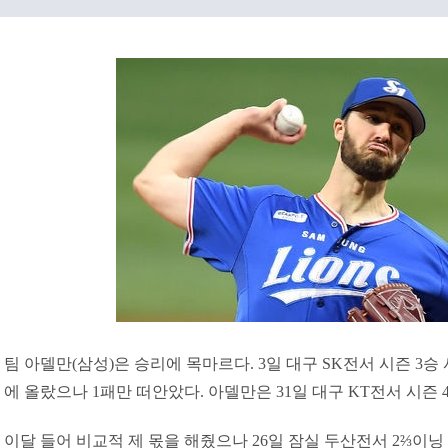
팀 아델만(삼성)은 승리에 목마르다. 3일 대구 SK전서 시즌 3승
에 올랐으나 1패만 떠안았다. 아델만은 31일 대구 KT전서 시즌 
이달 들어 비교적 제 몫을 해줬으나 26일 잠실 두산전서 2⅔이닝 