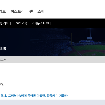
정보
히스토리
팬
쇼핑
럼 캐릭터
GO! 라팍
라이온즈 파트너
보고서
다.
[31일 프리뷰] 승리에 목마른 아델만, 유종의 미 거둘까