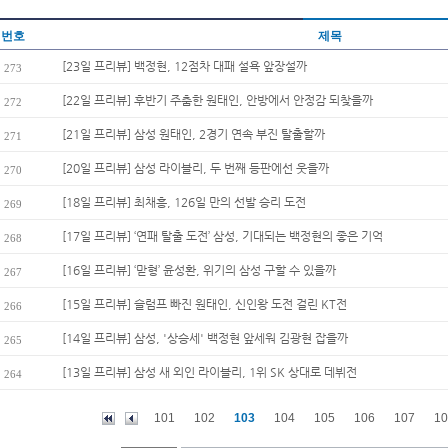
번호
제목
[23일 프리뷰] 백정현, 12점차 대패 설욕 앞장설까
273
[22일 프리뷰] 후반기 주춤한 원태인, 안방에서 안정감 되찾을까
272
[21일 프리뷰] 삼성 원태인, 2경기 연속 부진 탈출할까
271
[20일 프리뷰] 삼성 라이블리, 두 번째 등판에선 웃을까
270
[18일 프리뷰] 최채흥, 126일 만의 선발 승리 도전
269
[17일 프리뷰] ‘연패 탈출 도전’ 삼성, 기대되는 백정현의 좋은 기억
268
[16일 프리뷰] ‘맏형’ 윤성환, 위기의 삼성 구할 수 있을까
267
[15일 프리뷰] 슬럼프 빠진 원태인, 신인왕 도전 걸린 KT전
266
[14일 프리뷰] 삼성, '상승세' 백정현 앞세워 김광현 잡을까
265
[13일 프리뷰] 삼성 새 외인 라이블리, 1위 SK 상대로 데뷔전
264
101
102
103
104
105
106
107
10