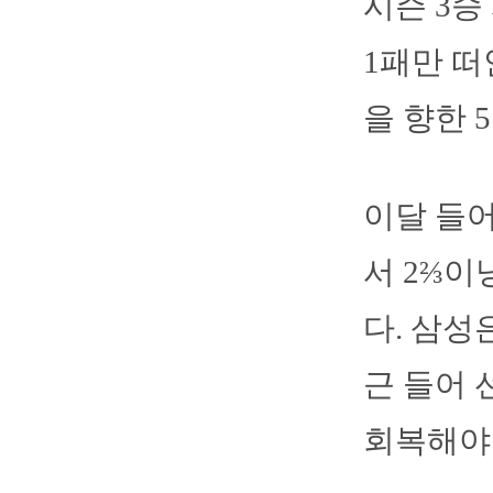
시즌 3승
1패만 떠
을 향한 
이달 들어
서 2⅔이
다. 삼성
근 들어
회복해야 