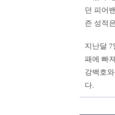
던 피어밴
즌 성적은
지난달 7
패에 빠져
강백호와
다.