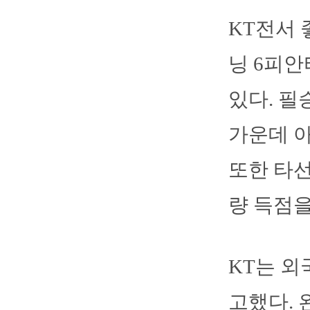
KT전서 
닝 6피안
있다. 필
가운데 아
또한 타선
량 득점을
KT는 외
고했다. 