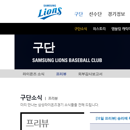
본문내용 바로가기
메인메뉴 바로가기
구단
선수단
경기정보
구단소식
히스토리
엠블럼 캐릭
구단
라이온즈 소식
프리뷰
외부감사보고서
구단소식
|
프리뷰
미리 만나는 삼성라이온즈경기 소식들을 전해 드립니다.
[31일 프리뷰] 승리에
프리뷰