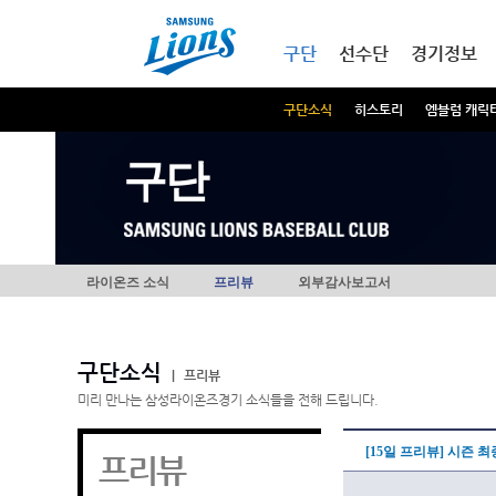
본문내용 바로가기
메인메뉴 바로가기
구단
선수단
경기정보
구단소식
히스토리
엠블럼 캐릭
구단
라이온즈 소식
프리뷰
외부감사보고서
구단소식
|
프리뷰
미리 만나는 삼성라이온즈경기 소식들을 전해 드립니다.
[15일 프리뷰] 시즌 최
프리뷰