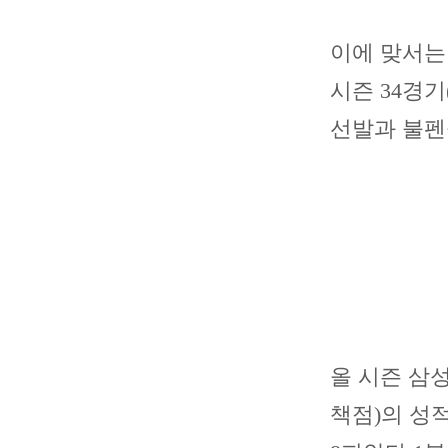
이에 맞서는
시즌 34경기
선발과 불펜
올 시즌 삼성
책점)의 성적