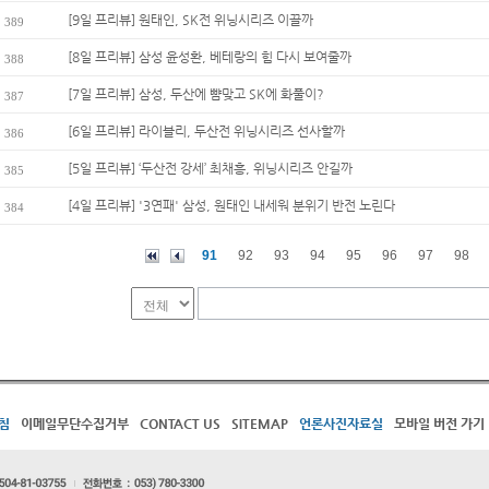
[9일 프리뷰] 원태인, SK전 위닝시리즈 이끌까
389
[8일 프리뷰] 삼성 윤성환, 베테랑의 힘 다시 보여줄까
388
[7일 프리뷰] 삼성, 두산에 뺨맞고 SK에 화풀이?
387
[6일 프리뷰] 라이블리, 두산전 위닝시리즈 선사할까
386
[5일 프리뷰] ‘두산전 강세’ 최채흥, 위닝시리즈 안길까
385
[4일 프리뷰] '3연패' 삼성, 원태인 내세워 분위기 반전 노린다
384
91
92
93
94
95
96
97
98
침
이메일무단수집거부
CONTACT US
SITEMAP
언론사진자료실
모바일 버전 가기