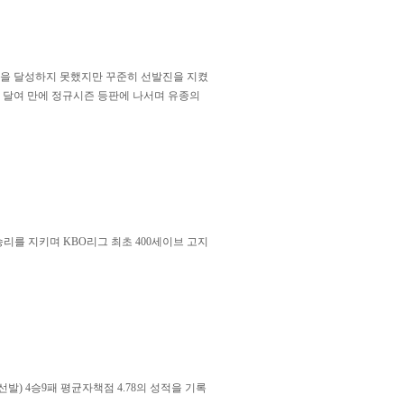
10승을 달성하지 못했지만 꾸준히 선발진을 지켰
 한 달여 만에 정규시즌 등판에 나서며 유종의
 승리를 지키며 KBO리그 최초 400세이브 고지
발) 4승9패 평균자책점 4.78의 성적을 기록