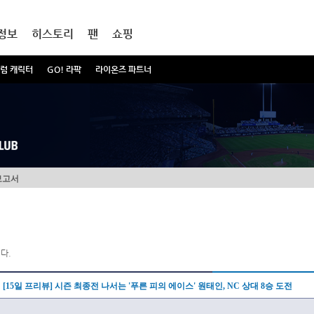
정보
히스토리
팬
쇼핑
럼 캐릭터
GO! 라팍
라이온즈 파트너
보고서
다.
[15일 프리뷰] 시즌 최종전 나서는 '푸른 피의 에이스' 원태인, NC 상대 8승 도전