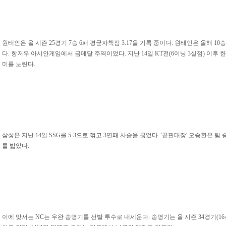
원태인은 올 시즌 25경기 7승 6패 평균자책점 3.17을 기록 중이다. 원태인은 올해 
다. 항저우 아시안게임에서 금메달 주역이었다. 지난 14일 KT전(6이닝 3실점) 이후
미를 노린다.
삼성은 지난 14일 SSG를 5-3으로 꺾고 3연패 사슬을 끊었다. '끝판대장' 오승환은 팀
를 밟았다.
이에 맞서는 NC는 우완 송명기를 선발 투수로 내세운다. 송명기는 올 시즌 34경기(16선