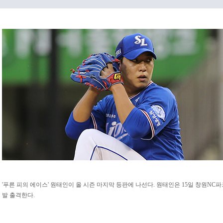
'푸른 피의 에이스' 원태인이 올 시즌 마지막 등판에 나선다. 원태인은 15일 창원NC
발 출격한다.