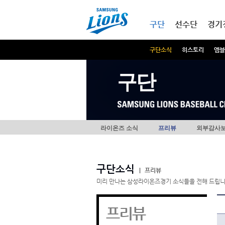
본문내용 바로가기
메인메뉴 바로가기
구단
선수단
경기
구단소식
히스토리
엠블
구단
라이온즈 소식
프리뷰
외부감사
구단소식
|
프리뷰
미리 만나는 삼성라이온즈경기 소식들을 전해 드립니
프리뷰