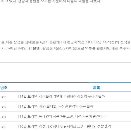
하고 있다. 선발과 불펜을 오가는 가운데서 나름의 역할을 다했다.
올 시즌 삼성을 상대로는 4경기 등판해 1패 평균자책점 2.00(9이닝 2자책점)의 성적을
서 5⅓이닝 8피안타 1볼넷 3탈삼진 4실점(2자책점)으로 역투를 펼쳤지만 패전 투수가
번호
제목
[13일 프리뷰] 라이블리, 3연패 수렁빠진 삼성의 구세주 될까
393
[12일 프리뷰] 좌완 최채흥, 두산전 반격의 진군 될까
392
[11일 프리뷰] 원태인의 시즌 7승 도전, 타선 지원이 관건이다
391
[10일 프리뷰] 삼성, SK 상대 위닝시리즈 도전…원태인 선발 출격
390