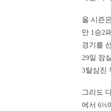
올 시즌은
만 1승2
경기를 
29일 잠
3탈삼진
그리도 다
에서 6⅓