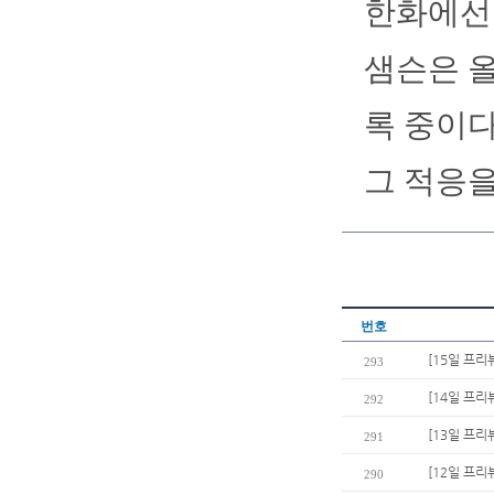
한화에선
샘슨은 올
록 중이다
그 적응을
번호
[15일 프리
293
[14일 프리
292
[13일 프리
291
[12일 프리
290