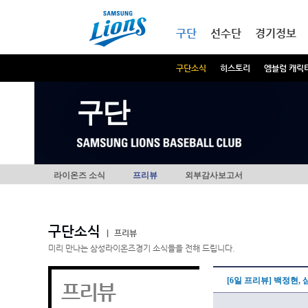
본문내용 바로가기
메인메뉴 바로가기
구단
선수단
경기정보
구단소식
히스토리
엠블럼 캐릭
구단
라이온즈 소식
프리뷰
외부감사보고서
구단소식
|
프리뷰
미리 만나는 삼성라이온즈경기 소식들을 전해 드립니다.
[6일 프리뷰] 백정현,
프리뷰