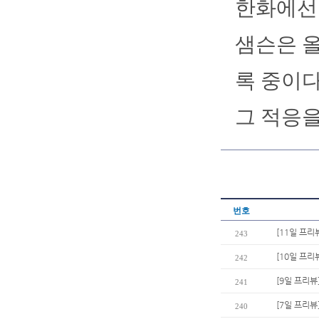
한화에선
샘슨은 올
록 중이다
그 적응을
번호
[11일 프리
243
[10일 프리
242
[9일 프리뷰
241
[7일 프리뷰
240