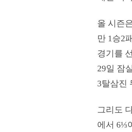
올 시즌은
만 1승2
경기를 
29일 잠
3탈삼진
그리도 다
에서 6⅓