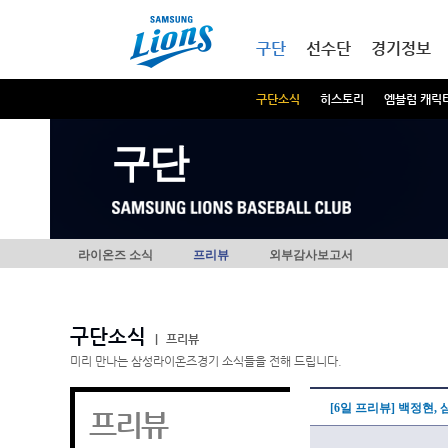
본문내용 바로가기
메인메뉴 바로가기
구단
선수단
경기정보
구단소식
히스토리
엠블럼 캐릭
구단
라이온즈 소식
프리뷰
외부감사보고서
구단소식
|
프리뷰
미리 만나는 삼성라이온즈경기 소식들을 전해 드립니다.
[6일 프리뷰] 백정현,
프리뷰