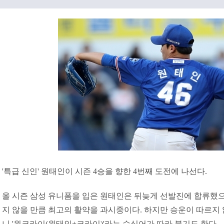
'특급 신인' 원태인이 시즌 4승을 향한 4번째 도전에 나선다.
올 시즌 삼성 유니폼을 입은 원태인은 뒤늦게 선발진에 합류했으
지 않을 만큼 최고의 활약을 과시중이다. 하지만 승운이 따르지 
니 '원크라이(원태인+크라이)'라는 수식어가 따라 붙기도 한다.