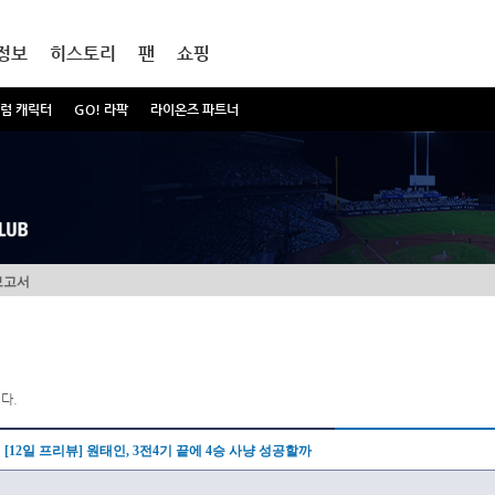
정보
히스토리
팬
쇼핑
럼 캐릭터
GO! 라팍
라이온즈 파트너
보고서
다.
[12일 프리뷰] 원태인, 3전4기 끝에 4승 사냥 성공할까