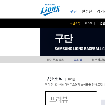
본문내용 바로가기
메인메뉴 바로가기
구단
선수단
경기
구단소식
히스토리
엠블
구단
라이온즈 소식
프리뷰
외부감사
구단소식
|
프리뷰
미리 만나는 삼성라이온즈경기 소식들을 전해 드립니
프리뷰