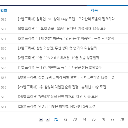
번호
제목
[7일 프리뷰] 원태인, NC 상대 14승 도전...오마산의 도움이 필요하다
593
[6일 프리뷰] '수요일 승률 100%' 뷰캐넌, 키움 상대 14승 도전
592
[5일 프리뷰] '대체 선발' 허윤동, '입단 동기' 이승민의 눈물 닦아줄까
591
[3일 프리뷰] 삼성 이승민, 두산 상대 첫 승 기억 되살릴까
590
[2일 프리뷰] '9월 ERA 2.61' 최채흥, 10월 첫승 성공할까
589
[1일 프리뷰] 원태인, 이번에도 독수리 사냥꾼 본능 발휘할까
588
[30일 프리뷰] 삼성, 2위 굳히기 위한 절호의 기회...뷰캐넌 13승 도전
587
[29일 프리뷰] 2위 삼성의 치열한 순위 전쟁…뷰캐넌 13승 도전
586
[28일 프리뷰] ‘3전4기’ 삼성 신인 이재희, 데뷔 첫 승 도전
585
[26일 프리뷰] 안정감 되찾은 최채흥, NC 상대 5승 도전
584
71
72
73
74
75
76
77
78