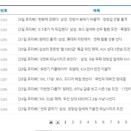
번호
제목
[4일 프리뷰] '한화에 강했다' 삼성, 안방서 분위기 바꿀까…양창섭 선발 출격
1293
[2일 프리뷰] '0.5경기 차 뒤집혔다' 삼성, 보스 앞세워 선두 탈환 도전…폭염도 
1292
[31일 프리뷰] 원태인 출격! 삼성, 롯데와 리턴매치…연패 탈출 선봉 선다
1291
[30일 프리뷰] 삼성의 든든한 ‘탈 KBO급' 특급 외인 페덱, KIA 상대 3연승 도전
1290
[29일 프리뷰] '8연속 위닝시리즈 보인다'…삼성, 8승 무패 양창섭 앞세워 KIA 
1289
[28일 프리뷰] '후반기 키플레이어' 최원태, KIA전서 반전 이끌까
1288
[26일 프리뷰] 'ML 17승' 보스, 드디어 베일 벗는다…곽빈과 데뷔전 맞대결
1287
[25일 프리뷰] '이번엔 다를까' 원태인, 6이닝 갈증 씻고 시즌 5승 도전…17안타
1286
[24일 프리뷰] ‘ML 32승’ 페덱, 두산 상대 KBO리그 2승 사냥 나선다
1285
[23일 프리뷰] '선두 굳히기' 삼성, 양창섭 앞세워 키움전 위닝시리즈 도전
1284
1
2
3
4
5
6
7
8
9