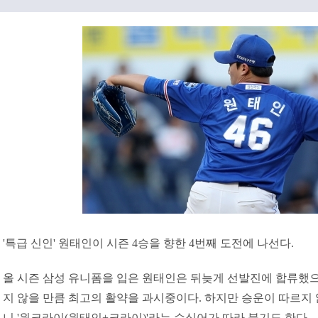
'특급 신인' 원태인이 시즌 4승을 향한 4번째 도전에 나선다.
올 시즌 삼성 유니폼을 입은 원태인은 뒤늦게 선발진에 합류했으
지 않을 만큼 최고의 활약을 과시중이다. 하지만 승운이 따르지 
니 '원크라이(원태인+크라이)'라는 수식어가 따라 붙기도 한다.