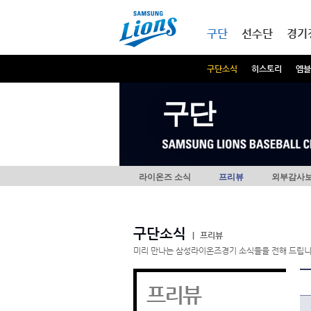
본문내용 바로가기
메인메뉴 바로가기
구단
선수단
경기
구단소식
히스토리
엠블
구단
라이온즈 소식
프리뷰
외부감사
구단소식
|
프리뷰
미리 만나는 삼성라이온즈경기 소식들을 전해 드립니
프리뷰