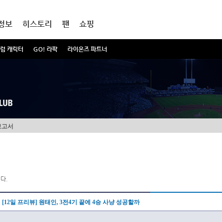
정보
히스토리
팬
쇼핑
럼 캐릭터
GO! 라팍
라이온즈 파트너
보고서
다.
[12일 프리뷰] 원태인, 3전4기 끝에 4승 사냥 성공할까