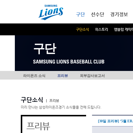
본문내용 바로가기
메인메뉴 바로가기
구단
선수단
경기정보
구단소식
히스토리
엠블럼 캐릭
구단
라이온즈 소식
프리뷰
외부감사보고서
구단소식
|
프리뷰
미리 만나는 삼성라이온즈경기 소식들을 전해 드립니다.
[30일 프리뷰] ‘5월 
프리뷰