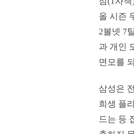
점(1자책
올 시즌 
2볼넷 7
과 개인 
면모를 되
삼성은 전
희생 플라
드는 등 