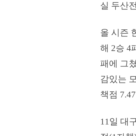
실 두산전
올 시즌 
해 2승 4
패에 그쳤
감있는 모
책점 7.
11일 대