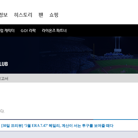
정보
히스토리
팬
쇼핑
럼 캐릭터
GO! 라팍
라이온즈 파트너
보고서
다.
[30일 프리뷰] ‘5월 ERA 7.47’ 헤일리, 계산이 서는 투구를 보여줄 때다