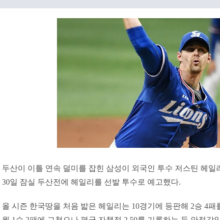
두산이 이틀 연속 덜미를 잡힌 삼성이 외국인 투수 저스틴 헤일
30일 잠실 두산전에 헤일리를 선발 투수로 예고했다.
올 시즌 한국땅을 처음 밟은 헤일리는 10경기에 등판해 2승 4패를 거
월 1승 2패에 그쳤으나 평균 자책점 2.59를 기록하는 등 안정