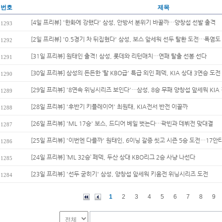
번호
제목
[4일 프리뷰] '한화에 강했다' 삼성, 안방서 분위기 바꿀까…양창섭 선발 출격
1293
[2일 프리뷰] '0.5경기 차 뒤집혔다' 삼성, 보스 앞세워 선두 탈환 도전…폭염도 
1292
[31일 프리뷰] 원태인 출격! 삼성, 롯데와 리턴매치…연패 탈출 선봉 선다
1291
[30일 프리뷰] 삼성의 든든한 ‘탈 KBO급' 특급 외인 페덱, KIA 상대 3연승 도전
1290
[29일 프리뷰] '8연속 위닝시리즈 보인다'…삼성, 8승 무패 양창섭 앞세워 KIA 
1289
[28일 프리뷰] '후반기 키플레이어' 최원태, KIA전서 반전 이끌까
1288
[26일 프리뷰] 'ML 17승' 보스, 드디어 베일 벗는다…곽빈과 데뷔전 맞대결
1287
[25일 프리뷰] '이번엔 다를까' 원태인, 6이닝 갈증 씻고 시즌 5승 도전…17안타
1286
[24일 프리뷰] ‘ML 32승’ 페덱, 두산 상대 KBO리그 2승 사냥 나선다
1285
[23일 프리뷰] '선두 굳히기' 삼성, 양창섭 앞세워 키움전 위닝시리즈 도전
1284
1
2
3
4
5
6
7
8
9