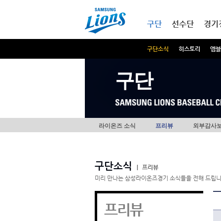
본문내용 바로가기
메인메뉴 바로가기
구단
선수단
경기
구단소식
히스토리
엠블
구단
라이온즈 소식
프리뷰
외부감사
구단소식
|
프리뷰
미리 만나는 삼성라이온즈경기 소식들을 전해 드립니
프리뷰