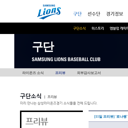
본문내용 바로가기
메인메뉴 바로가기
구단
선수단
경기정보
구단소식
히스토리
엠블럼 캐릭
구단
라이온즈 소식
프리뷰
외부감사보고서
구단소식
|
프리뷰
미리 만나는 삼성라이온즈경기 소식들을 전해 드립니다.
[11일 프리뷰] '로나
프리뷰