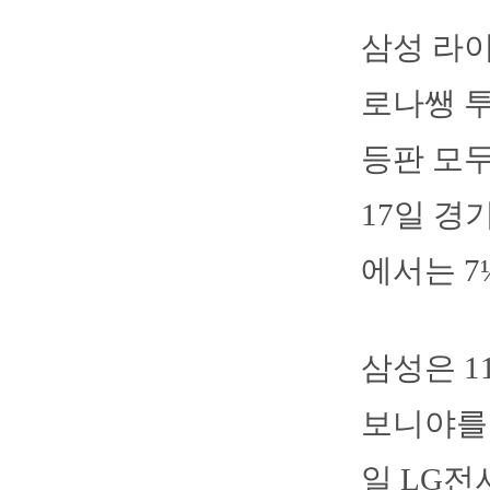
삼성 라
로나쌩 투
등판 모두
17일 경
에서는 7
삼성은 
보니야를 
일 LG전