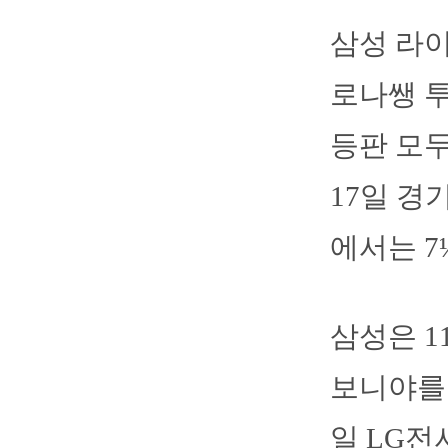
삼성 라
로나쌩 투
등판 모두
17일 경
에서는 7
삼성은 
보니야를 
일 LG전