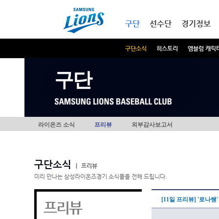
본문내용 바로가기
메인메뉴 바로가기
구단
선수단
경기정보
구단소식
히스토리
엠블럼 캐릭
구단
라이온즈 소식
프리뷰
외부감사보고서
구단소식
|
프리뷰
미리 만나는 삼성라이온즈경기 소식들을 전해 드립니다.
[11일 프리뷰] '로나
프리뷰