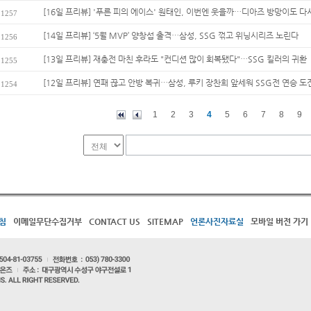
[16일 프리뷰] '푸른 피의 에이스' 원태인, 이번엔 웃을까…디아즈 방망이도 다시
1257
[14일 프리뷰] ‘5월 MVP’ 양창섭 출격…삼성, SSG 꺾고 위닝시리즈 노린다
1256
[13일 프리뷰] 재충전 마친 후라도 "컨디션 많이 회복됐다"…SSG 킬러의 귀환
1255
[12일 프리뷰] 연패 끊고 안방 복귀…삼성, 루키 장찬희 앞세워 SSG전 연승 도
1254
1
2
3
4
5
6
7
8
9
침
이메일무단수집거부
CONTACT US
SITEMAP
언론사진자료실
모바일 버전 가기