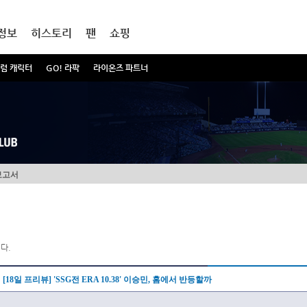
정보
히스토리
팬
쇼핑
럼 캐릭터
GO! 라팍
라이온즈 파트너
보고서
다.
[18일 프리뷰] 'SSG전 ERA 10.38' 이승민, 홈에서 반등할까