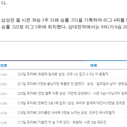
다.
삼성은 올 시즌 38승 1무 31패 승률 .551을 기록하며 리그 4위를 
승률 .522로 리그 5위에 위치했다. 상대전적에서는 SSG가 6승 
번호
제목
[23일 프리뷰] 최원태 앞세운 삼성, 선두 LG 잡고 3.5G 차 좁힐까
1263
[21일 프리뷰] 5연승 끝났지만 흐름은 안 끊겼다…삼성, '일요일의 남자' 양창
1262
[20일 프리뷰] 연장 혈투 치른 삼성, 이번엔 장찬희다…시즌 5승+이닝이터 임
1261
[19일 프리뷰] 한화전 5승1패 압도! 삼성, 후라도 앞세워 대전서 6연승 정조준
1260
[18일 프리뷰] 오러클린 내세워 5연승 노리는 삼성, 안우진 무너뜨릴까
1259
[17일 프리뷰] 키움전 첫 승 기억 있다…최원태, 시즌 3승 재도전
1258