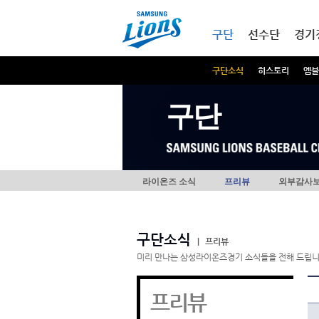
본문내용 바로가기
메인메뉴 바로가기
구단
선수단
경기
구단소식
히스토리
엠블
구단
라이온즈 소식
프리뷰
외부감사
구단소식
|
프리뷰
미리 만나는 삼성라이온즈경기 소식들을 전해 드립니
프리뷰