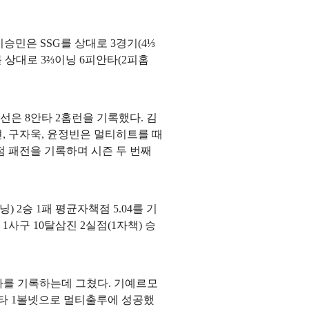
 이승민은 SSG를 상대로 3경기(4⅓
를 상대로 3⅔이닝 6피안타(2피홈
타선은 8안타 2홈런을 기록했다. 김
현, 구자욱, 윤정빈은 멀티히트를 때
점 패전을 기록하며 시즌 두 번째
) 2승 1패 평균자책점 5.04를 기
1사구 10탈삼진 2실점(1자책) 승
5안타를 기록하는데 그쳤다. 기예르모
타 1볼넷으로 멀티출루에 성공했