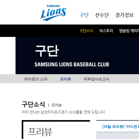
본문내용 바로가기
메인메뉴 바로가기
구단
선수단
경기정보
구단소식
히스토리
엠블럼 캐릭
구단
라이온즈 소식
프리뷰
외부감사보고서
구단소식
|
프리뷰
미리 만나는 삼성라이온즈경기 소식들을 전해 드립니다.
[18일 프리뷰] 'SSG전
프리뷰