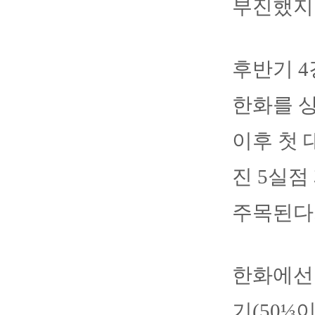
부진했지만
후반기 4
한화를 상
이후 첫 
진 5실점
주목된다
한화에선 
기(50⅓