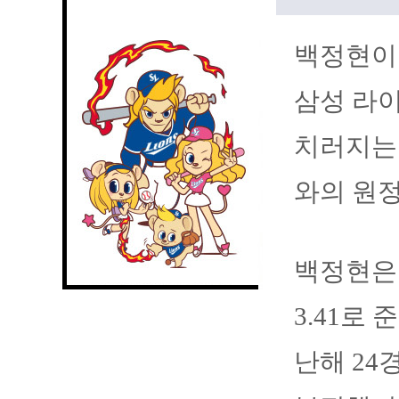
백정현이
삼성 라
치러지는 
와의 원
백정현은 
3.41로
난해 24경