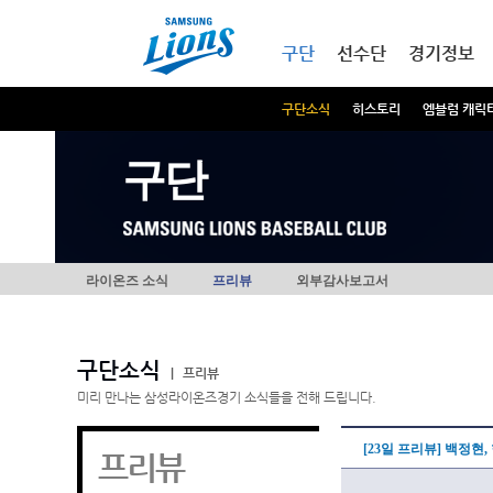
본문내용 바로가기
메인메뉴 바로가기
구단
선수단
경기정보
구단소식
히스토리
엠블럼 캐릭
구단
라이온즈 소식
프리뷰
외부감사보고서
구단소식
|
프리뷰
미리 만나는 삼성라이온즈경기 소식들을 전해 드립니다.
[23일 프리뷰] 백정현
프리뷰