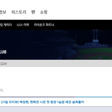
정보
히스토리
팬
쇼핑
럼 캐릭터
GO! 라팍
라이온즈 파트너
보고서
다.
[23일 프리뷰] 백정현, 한화전 시즌 첫 등판 5실점 패전 설욕할까