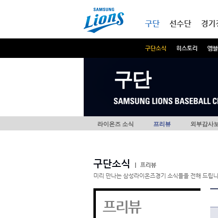
본문내용 바로가기
메인메뉴 바로가기
구단
선수단
경기
구단소식
히스토리
엠블
구단
라이온즈 소식
프리뷰
외부감사
구단소식
|
프리뷰
미리 만나는 삼성라이온즈경기 소식들을 전해 드립니
프리뷰