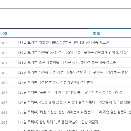
번호
제목
[31일 프리뷰] ‘5월 2패 ERA 2.77’ 원태인, LG 상대 4승 재도전
1093
[30일 프리뷰] ‘4연승’ 삼성, 선두 LG와 격돌…구자욱,강민호 방망이 또 터질까
1092
[29일 프리뷰] 최원태 돌아왔다! 대구 강자, 롯데전 설욕+4승 정조준
1091
[28일 프리뷰] ‘4연승 도전’ 삼성, 레예스 선발 출격…구자욱 타격감 회복 절실
1090
[27일 프리뷰] 1선발 후라도, 삼성의 3연승 선사할까
1089
[25일 프리뷰] ‘푸른 피의 에이스’ 원태인, 홈 극강 모드로 시즌 4승 재도전
1088
[24일 프리뷰] 4연승 놓친 삼성, KIA 상대 설욕 노린다…이승현 vs 김도현 선발 
1087
[23일 프리뷰] ‘키움 스윕승’ 삼성, 이제는 KIA 잡는다…1차 지명 출신 황동재 선발
1086
[22일 프리뷰] 삼성 레예스, 키움전 싹쓸이 3연승 이끌까
1085