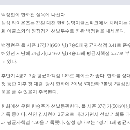
백정현이 한화전 설욕에 나선다.
삼성 라이온즈는 23일 대전 한화생명이글스파크에서 치러지는 202
화 이글스와의 원정경기 선발투수로 좌완 백정현을 내세운다.
백정현은 올 시즌 17경기(95이닝) 7승5패 평균자책점 3.41로 준
해였던 지난해 24경기(124⅔이닝) 4승13패 평균자책점 5.27로
고 있다.
후반기 4경기 3승 평균자책점 1.85로 페이스가 좋다. 한화를 상
첫 등판 이후 첫 대결. 당시 한화에 2이닝 5피안타 3볼넷 2탈삼
움을 풀 수 있을지 주목된다.
한화에선 우완 한승주가 선발등판한다. 올 시즌 37경기(50⅓이닝)
기록 중이다. 신인 김서현이 2군으로 내려가면서 선발 기회를 다시
패 평균자책점 4.50을 기록했다. 삼성 상대로는 4경기 1패 평균자