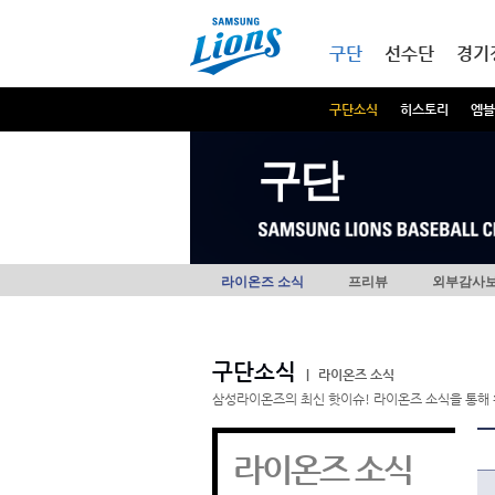
본문내용 바로가기
메인메뉴 바로가기
구단
선수단
경기
구단소식
히스토리
엠블
구단
라이온즈 소식
프리뷰
외부감사
구단소식
|
라이온즈 소식
삼성라이온즈의 최신 핫이슈! 라이온즈 소식을 통해 
라이온즈 소식