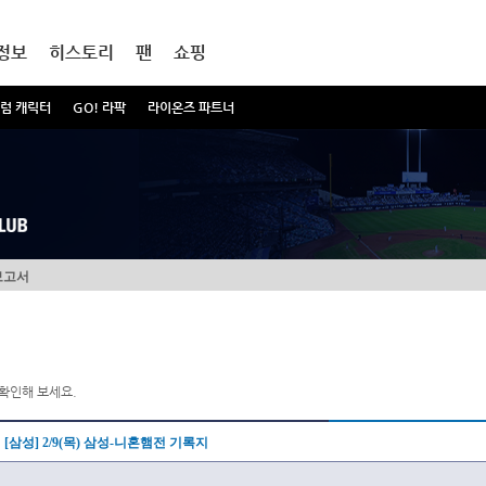
정보
히스토리
팬
쇼핑
럼 캐릭터
GO! 라팍
라이온즈 파트너
보고서
확인해 보세요.
[삼성] 2/9(목) 삼성-니혼햄전 기록지