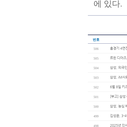
에 있다.
번호
홈경기 4연
506
르윈 디아즈,
505
삼성, 외국
504
삼성, iM사
503
6월 8일 키
502
[부고] 삼
501
삼성, 농심
500
김성윤, 3-
499
2025년 인
498