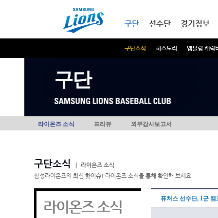
본문내용 바로가기
메인메뉴 바로가기
구단
선수단
경기정보
구단소식
히스토리
엠블럼 캐릭
구단
라이온즈 소식
프리뷰
외부감사보고서
구단소식
|
라이온즈 소식
삼성라이온즈의 최신 핫이슈! 라이온즈 소식을 통해 확인해 보세요.
퓨처스 선수단, 1군 
라이온즈 소식