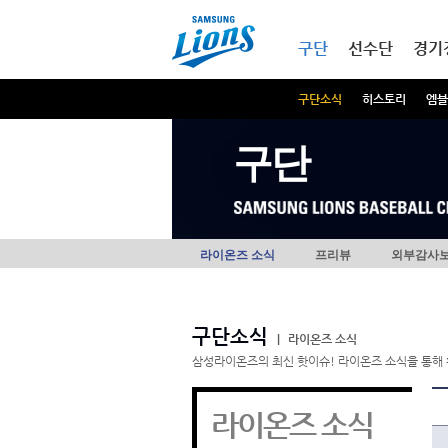
본문내용 바로가기
메인메뉴 바로가기
구단
선수단
경기
구단소식
히스토리
엠블
구단
라이온즈 소식
프리뷰
외부감사
구단소식
|
라이온즈 소식
삼성라이온즈의 최신 핫이슈! 라이온즈 소식을 통해 
라이온즈 소식