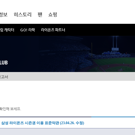
정보
히스토리
팬
쇼핑
럼 캐릭터
GO! 라팍
라이온즈 파트너
보고서
확인해 보세요.
삼성 라이온즈 시즌권 이용 표준약관 (23.04.26. 수정)