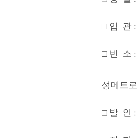
□ 입 관 :
□ 빈 소
대구광
성메트로
□ 발 인 :