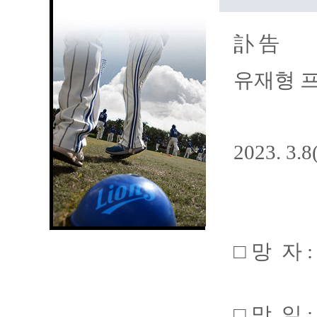
訃 告
유재형 
2023. 3.
□ 망 자 
□ 망 일 :