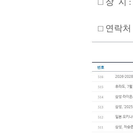
□ 장 지
□ 연락처 :
번호
2026-20
516
후라도, 7월
515
삼성 라이온
514
삼성, ‘202
513
일본 오키나
512
삼성, 차승준
511