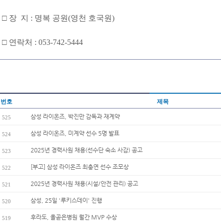
□ 장 지 : 명복 공원(영천 호국원)
□ 연락처 : 053-742-5444
번호
제목
삼성 라이온즈, 박진만 감독과 재계약
525
삼성 라이온즈, 미계약 선수 5명 발표
524
2025년 경력사원 채용(선수단 숙소 사감) 공고
523
[부고] 삼성 라이온즈 최충연 선수 조모상
522
2025년 경력사원 채용(시설/안전 관리) 공고
521
삼성, 25일 '루키스데이' 진행
520
후라도, 올곧은병원 월간 MVP 수상
519