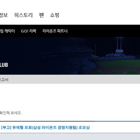
정보
히스토리
팬
쇼핑
럼 캐릭터
GO! 라팍
라이온즈 파트너
보고서
확인해 보세요.
[부고] 유재형 프로(삼성 라이온즈 경영지원팀) 조모상