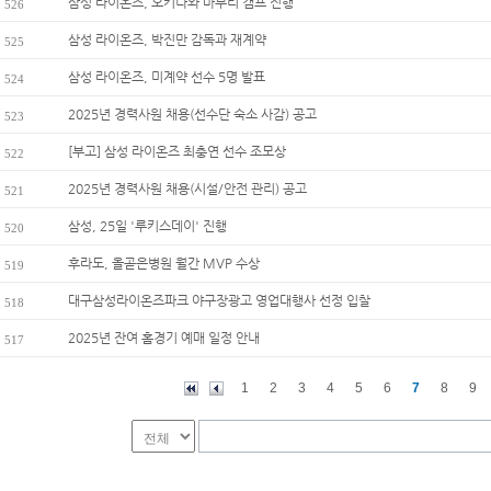
삼성 라이온즈, 오키나와 마무리 캠프 진행
526
삼성 라이온즈, 박진만 감독과 재계약
525
삼성 라이온즈, 미계약 선수 5명 발표
524
2025년 경력사원 채용(선수단 숙소 사감) 공고
523
[부고] 삼성 라이온즈 최충연 선수 조모상
522
2025년 경력사원 채용(시설/안전 관리) 공고
521
삼성, 25일 '루키스데이' 진행
520
후라도, 올곧은병원 월간 MVP 수상
519
대구삼성라이온즈파크 야구장광고 영업대행사 선정 입찰
518
2025년 잔여 홈경기 예매 일정 안내
517
1
2
3
4
5
6
7
8
9