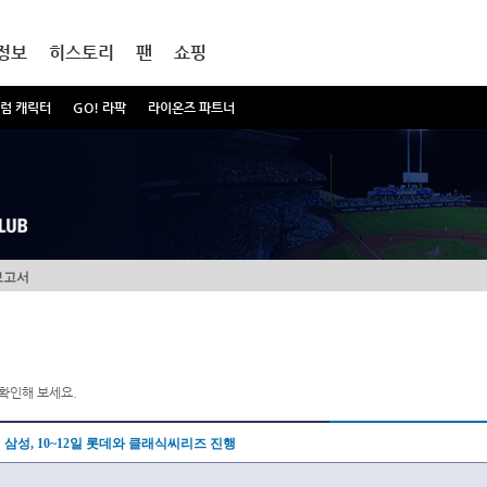
정보
히스토리
팬
쇼핑
럼 캐릭터
GO! 라팍
라이온즈 파트너
보고서
확인해 보세요.
삼성, 10~12일 롯데와 클래식씨리즈 진행