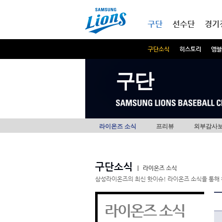
본문내용 바로가기
메인메뉴 바로가기
구단
선수단
경기
구단소식
히스토리
엠블
구단
라이온즈 소식
프리뷰
외부감사
구단소식
|
라이온즈 소식
삼성라이온즈의 최신 핫이슈! 라이온즈 소식을 통해 
라이온즈 소식