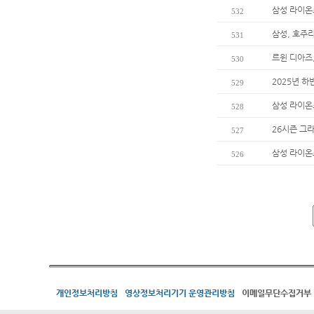
삼성 라이온즈
532
삼성, 호주리
531
르윈 디아즈
530
2025년 하
529
삼성 라이온
528
26시즌 그
527
삼성 라이온
526
개인정보처리방침
영상정보처리기기 운영관리방침
이메일무단수집거부