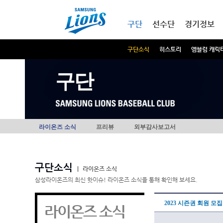
본문내용 바로가기
메인메뉴 바로가기
구단
선수단
경기정보
구단소식
히스토리
엠블럼 캐릭
구단
라이온즈 소식
프리뷰
외부감사보고서
구단소식
|
라이온즈 소식
삼성라이온즈의 최신 핫이슈! 라이온즈 소식을 통해 확인해 보세요.
2023 시즌권 회원 모
라이온즈 소식