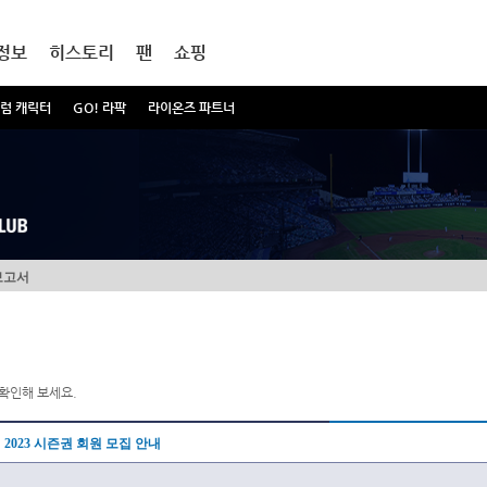
정보
히스토리
팬
쇼핑
럼 캐릭터
GO! 라팍
라이온즈 파트너
보고서
확인해 보세요.
2023 시즌권 회원 모집 안내