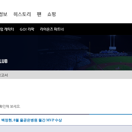
정보
히스토리
팬
쇼핑
럼 캐릭터
GO! 라팍
라이온즈 파트너
보고서
확인해 보세요.
백정현, 8월 올곧은병원 월간 MVP 수상