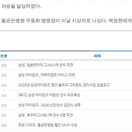
10승을 달성하였다.
올곧은병원 우동화 병원장이 이날 시상자로 나섰다. 백정현에게
번호
제목
삼성, 일본윈터리그(JWL)에 선수 파견
536
삼성 라이온즈, 마무리캠프 마치고 귀국
535
2026년 삼성라이온즈 경산 볼파크 그라운드 관리사업 입찰공고
534
[부고] 삼성 라이온즈 어윤성 선수 외조부상
533
삼성 라이온즈, 2026 신인선수 입단식 성료
532
삼성, 호주리그(ABL)에 선수 4명 파견
531
르윈 디아즈, 올곧은병원 월간 MVP 수상
530