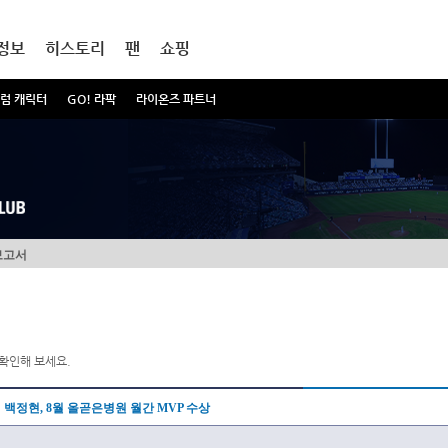
정보
히스토리
팬
쇼핑
럼 캐릭터
GO! 라팍
라이온즈 파트너
보고서
확인해 보세요.
백정현, 8월 올곧은병원 월간 MVP 수상