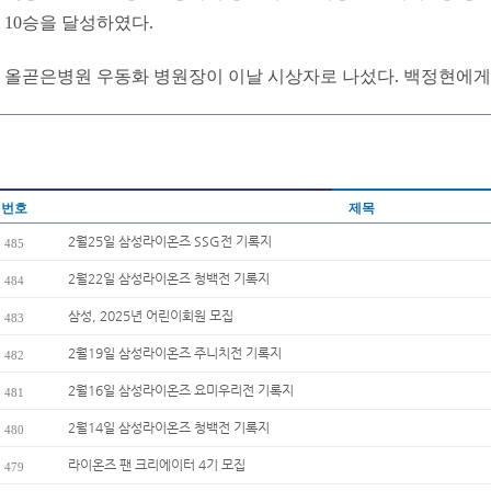
10승을 달성하였다.
올곧은병원 우동화 병원장이 이날 시상자로 나섰다. 백정현에게
번호
제목
2월25일 삼성라이온즈 SSG전 기록지
485
2월22일 삼성라이온즈 청백전 기록지
484
삼성, 2025년 어린이회원 모집
483
2월19일 삼성라이온즈 주니치전 기록지
482
2월16일 삼성라이온즈 요미우리전 기록지
481
2월14일 삼성라이온즈 청백전 기록지
480
라이온즈 팬 크리에이터 4기 모집
479