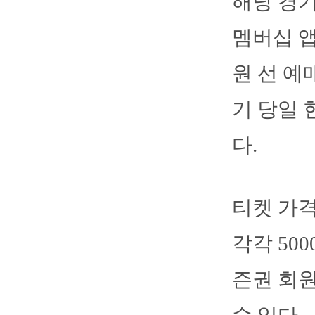
해당 경기
멤버십 앱
원 선 예
기 당일 
다.
티켓 가격
각각 500
즌권 회