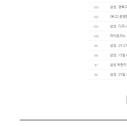
삼성, 경북고
103
[부고] 운
102
삼성, 디즈
101
라이온즈tv,
100
삼성, 25-
99
삼성, 15일
98
삼성 박한이
97
삼성, 25일
96