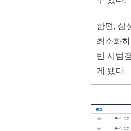
수 있다.
한편, 삼
최소화하는
번 시범
게 됐다.
번호
[부고] 삼
105
[부고] 삼
104