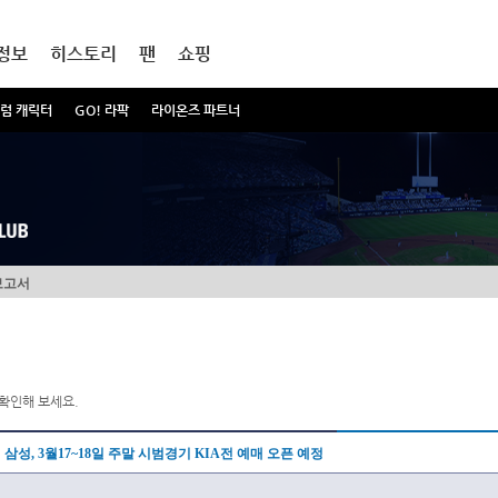
정보
히스토리
팬
쇼핑
럼 캐릭터
GO! 라팍
라이온즈 파트너
보고서
확인해 보세요.
삼성, 3월17~18일 주말 시범경기 KIA전 예매 오픈 예정