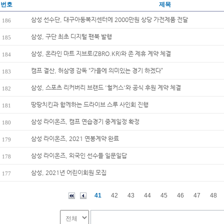
번호
제목
삼성 선수단, 대구아동복지센터에 2000만원 상당 가전제품 전달
186
삼성, 구단 최초 디지털 팬북 발행
185
삼성, 온라인 마트 지브로(ZBRO.KR)와 존 제휴 계약 체결
184
캠프 결산, 허삼영 감독 “가을에 의미있는 경기 하겠다”
183
삼성, 스포츠 리커버리 브랜드 '헐커스'와 공식 후원 계약 체결
182
땅땅치킨과 함께하는 드라이브 스루 사인회 진행
181
삼성 라이온즈, 캠프 연습경기 중계일정 확정
180
삼성 라이온즈, 2021 연봉계약 완료
179
삼성 라이온즈, 외국인 선수들 일문일답
178
삼성, 2021년 어린이회원 모집
177
41
42
43
44
45
46
47
48