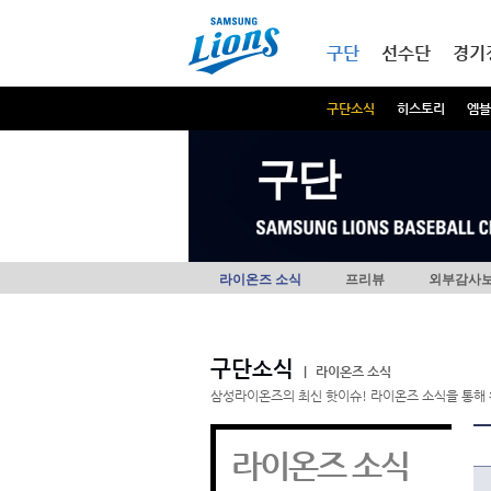
본문내용 바로가기
메인메뉴 바로가기
구단
선수단
경기
구단소식
히스토리
엠블
구단
라이온즈 소식
프리뷰
외부감사
구단소식
|
라이온즈 소식
삼성라이온즈의 최신 핫이슈! 라이온즈 소식을 통해 
라이온즈 소식