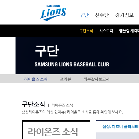
본문내용 바로가기
메인메뉴 바로가기
구단
선수단
경기정보
구단소식
히스토리
엠블럼 캐릭
구단
라이온즈 소식
프리뷰
외부감사보고서
구단소식
|
라이온즈 소식
삼성라이온즈의 최신 핫이슈! 라이온즈 소식을 통해 확인해 보세요.
삼성, 디즈니 콜라보레
라이온즈 소식