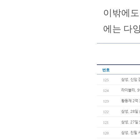
이밖에도
에는 다
번호
삼성, 신임
125
라이블리, 
124
황동재 2억 
123
삼성, 28일
122
삼성, 27일
121
삼성, 친필
120