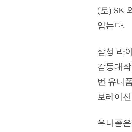
(토) S
입는다.
삼성 라
감동대작 
번 유니폼
보레이션
유니폼은