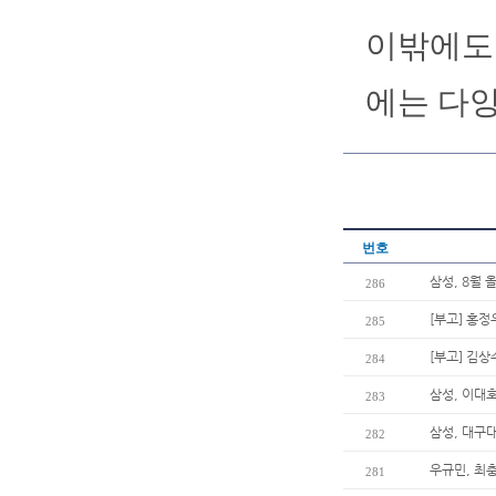
이밖에도
에는 다
번호
삼성, 8월 
286
[부고] 홍정
285
[부고] 김
284
삼성, 이대호
283
삼성, 대구
282
우규민, 최
281