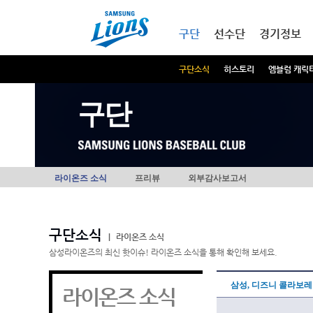
본문내용 바로가기
메인메뉴 바로가기
구단
선수단
경기정보
구단소식
히스토리
엠블럼 캐릭
구단
라이온즈 소식
프리뷰
외부감사보고서
구단소식
|
라이온즈 소식
삼성라이온즈의 최신 핫이슈! 라이온즈 소식을 통해 확인해 보세요.
삼성, 디즈니 콜라보레
라이온즈 소식