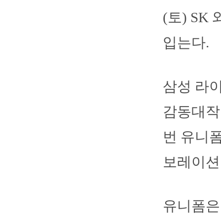
(토) S
입는다.
삼성 라
감동대작 
번 유니폼
보레이션
유니폼은