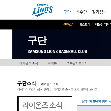
본문내용 바로가기
메인메뉴 바로가기
구단
선수단
경기정보
구단소식
히스토리
엠블럼 캐릭
구단
라이온즈 소식
프리뷰
외부감사보고서
구단소식
|
라이온즈 소식
삼성라이온즈의 최신 핫이슈! 라이온즈 소식을 통해 확인해 보세요.
삼성, 어썸데이 맞아
라이온즈 소식