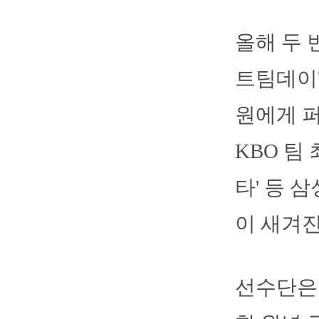
올해 두 
트팀데이'
원에게 
KBO 팀 최
타' 등 
이 새겨진
선수단은 