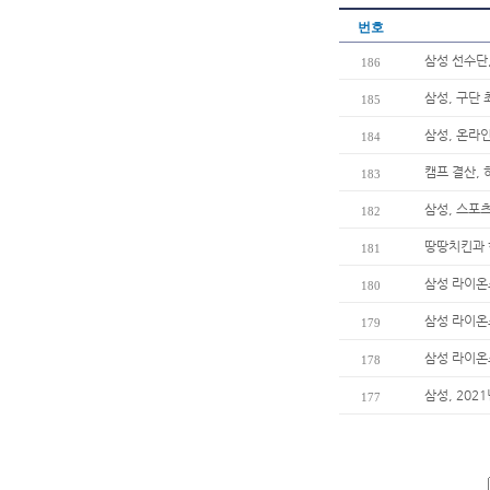
번호
삼성 선수단
186
삼성, 구단 
185
삼성, 온라인
184
캠프 결산, 
183
삼성, 스포츠
182
땅땅치킨과 
181
삼성 라이온
180
삼성 라이온즈
179
삼성 라이온
178
삼성, 202
177