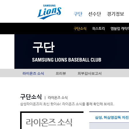
본문내용 바로가기
메인메뉴 바로가기
구단
선수단
경기정보
구단소식
히스토리
엠블럼 캐릭
구단
라이온즈 소식
프리뷰
외부감사보고서
구단소식
|
라이온즈 소식
삼성라이온즈의 최신 핫이슈! 라이온즈 소식을 통해 확인해 보세요.
삼성, 허삼영감독 자
라이온즈 소식