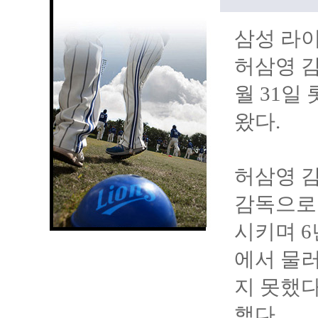
삼성 라이
허삼영 감
월 31일
왔다.
허삼영 감
감독으로 
시키며 6
에서 물
지 못했다
했다.