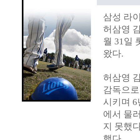
삼성 라이
허삼영 감
월 31일
왔다.
허삼영 감
감독으로 
시키며 6
에서 물
지 못했다
했다.