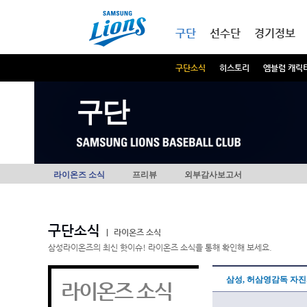
본문내용 바로가기
메인메뉴 바로가기
구단
선수단
경기정보
구단소식
히스토리
엠블럼 캐릭
구단
라이온즈 소식
프리뷰
외부감사보고서
구단소식
|
라이온즈 소식
삼성라이온즈의 최신 핫이슈! 라이온즈 소식을 통해 확인해 보세요.
삼성, 허삼영감독 자
라이온즈 소식