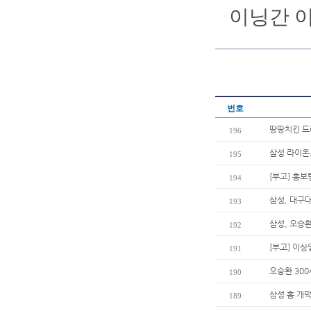
이닝간 
번호
땅땅치킨 드
196
삼성 라이온
195
[부고] 홍
194
삼성, 대구
193
삼성, 오승환
192
[부고] 이
191
오승환 30
190
삼성 홈 개막
189