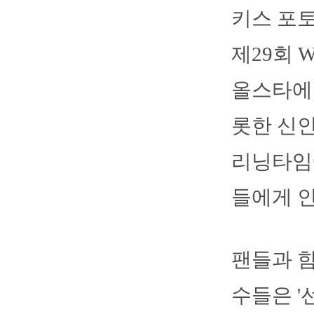
키스 포
제29회
올스타에 
롯한 신인
리닝타임
들에게 인
팬들과 함
수들은 '