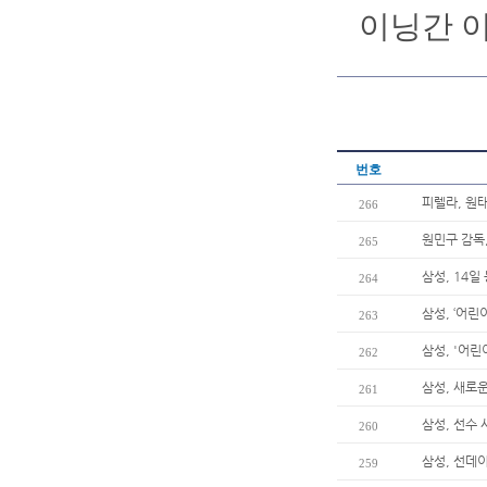
이닝간 
번호
피렐라, 원
266
원민구 감독
265
삼성, 14일
264
삼성, ‘어린
263
삼성, '어린
262
삼성, 새로
261
삼성, 선수
260
삼성, 선데
259