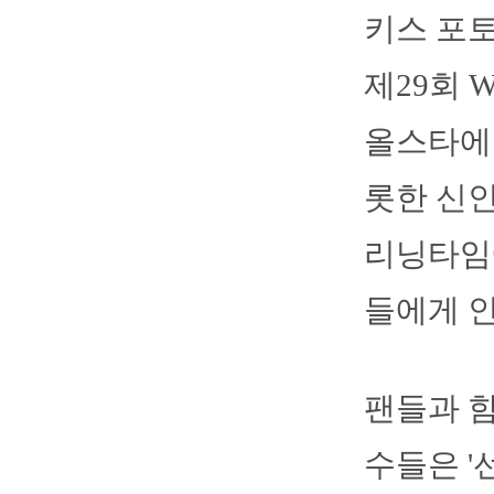
키스 포
제29회
올스타에 
롯한 신인
리닝타임
들에게 인
팬들과 함
수들은 '